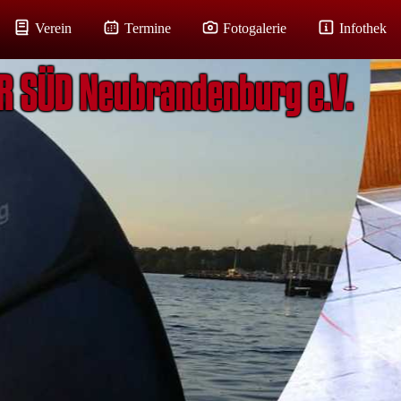
Verein
Termine
Fotogalerie
Infothek
R SÜD Neubrandenburg e.V.