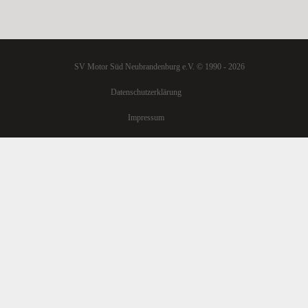
SV Motor Süd Neubrandenburg e.V. © 1990 - 2026
Datenschutzerklärung
Impressum